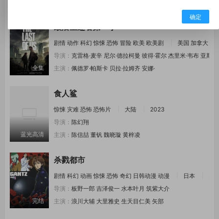
正片
主演：
孙耀威
姜萌轩
脑门额尔德尼
黄竣锋
确定
最后生还者第一季
剧情
动作
科幻
惊悚
恐怖
冒险
欧美
欧美剧
美国
加拿大
导演：
克雷格·麦辛
尼尔·德拉柯曼
彼得·霍尔
杰里米·韦布
亚斯米
全集
主演：
佩德罗·帕斯卡
贝拉·拉姆齐
安娜·
食人鲨
惊悚
灾难
恐怖
恐怖片
大陆
2023
导演：
陈幻翔
蓝光高清
主演：
陈信喆
董钒
魏晓璇
黄梓凌
杀戮都市
剧情
科幻
动画
惊悚
恐怖
奇幻
日韩动漫
动漫
日本
20
导演：
板野一郎
吉泽俊一
水本叶月
筑紫大介
完结
主演：
浪川大辅
大里雅史
生天目仁美
矢部