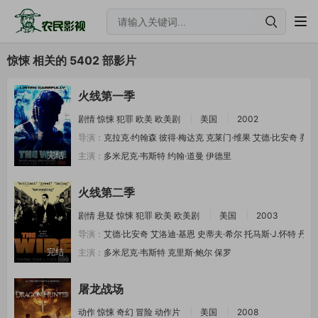
惊悚 相关的 5402 部影片
火线第一季
剧情
惊悚
犯罪
欧美
欧美剧
美国
2002
导演：
克拉克·约翰森
彼得·梅达克
克莱门·维果
艾德·比安奇
乔·
完结
主演：
多米尼克·韦斯特
约翰·道曼
伊德里
火线第二季
剧情
悬疑
惊悚
犯罪
欧美
欧美剧
美国
2003
导演：
艾德·比安奇
艾洛迪·基恩
史蒂夫·希尔
托马斯·J.怀特
丹尼
完结
主演：
多米尼克·韦斯特
克里斯·鲍尔
保罗
屠龙战场
动作
惊悚
奇幻
冒险
动作片
美国
2008