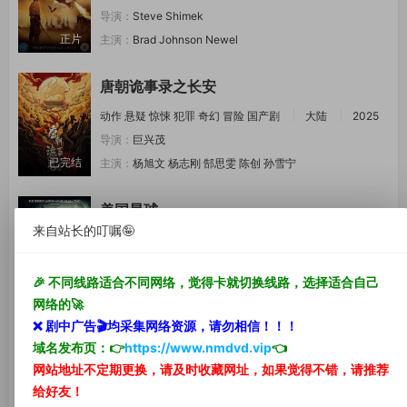
导演：
Steve Shimek
正片
主演：
Brad Johnson
Newel
唐朝诡事录之长安
动作
悬疑
惊悚
犯罪
奇幻
冒险
国产剧
大陆
2025
导演：
巨兴茂
已完结
主演：
杨旭文
杨志刚
郜思雯
陈创
孙雪宁
美国星球
来自站长的叮嘱🤪
喜剧
动作
惊悚
战争
喜剧片
奥地利
2013
导演：
Flo Lackner
🎉 不同线路适合不同网络，觉得卡就切换线路，选择适合自己
正片
主演：
Elma Alijagic
沃尔夫冈
网络的🚀
❌ 剧中
广告🎬
均采集网络资源，
请勿相信！！！
巨蟒1
域名发布页：👉
https://www.nmdvd.vip
👈
动作
惊悚
动作片
大陆
2021
网站地址不定期更换，请及时收藏网址，如果觉得不错，请推荐
导演：
代艺霖
给好友！