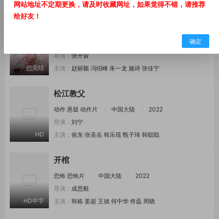
全集
主演：
张雨剑
周雨彤
袁昊
肖燃
王余阳
网站地址不定期更换，请及时收藏网址，如果觉得不错，请推荐
给好友！
知否知否应是绿肥红瘦
确定
剧情
爱情
古装
国产
国产剧
中国大陆
2018
导演：
张开宙
已完结
主演：
赵丽颖
冯绍峰
朱一龙
施诗
张佳宁
松江教父
动作
悬疑
动作片
中国大陆
2022
导演：
刘宁
HD
主演：
侯东
张圣岳
韩乐瑶
甄子琦
韩聪聪
开棺
恐怖
恐怖片
中国大陆
2022
导演：
成思毅
HD中字
主演：
韩栋
姜超
王禛
何中华
佟磊
周晓