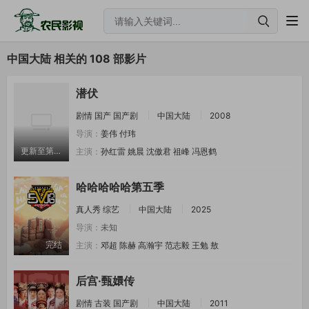
中国大陆 相关的 108 部影片
潜伏
剧情
国产
国产剧
中国大陆
2008
导演：
姜伟
付玮
更新至第30集
主演：
孙红雷
姚晨
沈傲君
祖峰
冯恩鹤
哈哈哈哈哈第五季
真人秀
综艺
中国大陆
2025
导演：
未知
完结
主演：
邓超
陈赫
高瀚宇
范志毅
王勉
敖
后宫·甄嬛传
剧情
古装
国产剧
中国大陆
2011