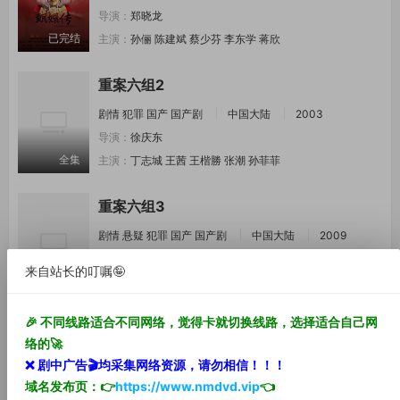
导演：
郑晓龙
已完结
主演：
孙俪
陈建斌
蔡少芬
李东学
蒋欣
重案六组2
剧情
犯罪
国产
国产剧
中国大陆
2003
导演：
徐庆东
全集
主演：
丁志城
王茜
王楷勝
张潮
孙菲菲
重案六组3
剧情
悬疑
犯罪
国产
国产剧
中国大陆
2009
导演：
徐庆东
来自站长的叮嘱🤪
全集
主演：
王茜
丁志城
张潮
王超
蓉卓
郭昊
🎉 不同线路适合不同网络，觉得卡就切换线路，选择适合自己网
法医秦明之无声的证词
络的🚀
剧情
犯罪
国产
国产剧
中国大陆
2021
❌ 剧中
广告🎬
均采集网络资源，
请勿相信！！！
导演：
陈冠龙
释一鸣
彭柯
域名发布页：👉
https://www.nmdvd.vip
👈