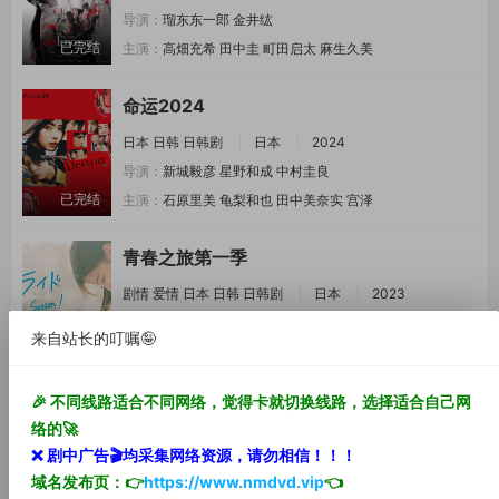
导演：
瑠东东一郎
金井纮
已完结
主演：
高畑充希
田中圭
町田启太
麻生久美
命运2024
日本
日韩
日韩剧
日本
2024
导演：
新城毅彦
星野和成
中村圭良
已完结
主演：
石原里美
龟梨和也
田中美奈实
宫泽
青春之旅第一季
剧情
爱情
日本
日韩
日韩剧
日本
2023
导演：
木村真人
松田祐輔
来自站长的叮嘱🤪
已完结·全8集
主演：
出口夏希
樱井海音
志田彩良
莉子
🎉 不同线路适合不同网络，觉得卡就切换线路，选择适合自己网
防风少年电影版
络的🚀
剧情片
日本
2025
❌ 剧中
广告🎬
均采集网络资源，
请勿相信！！！
导演：
萩原健太郎
域名发布页：👉
https://www.nmdvd.vip
👈