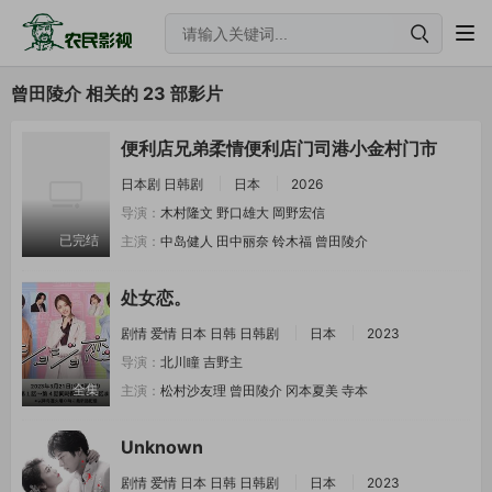
曾田陵介 相关的 23 部影片
便利店兄弟柔情便利店门司港小金村门市
日本剧
日韩剧
日本
2026
导演：
木村隆文
野口雄大
岡野宏信
已完结
主演：
中岛健人
田中丽奈
铃木福
曾田陵介
处女恋。
剧情
爱情
日本
日韩
日韩剧
日本
2023
导演：
北川瞳
吉野主
全集
主演：
松村沙友理
曾田陵介
冈本夏美
寺本
Unknown
剧情
爱情
日本
日韩
日韩剧
日本
2023