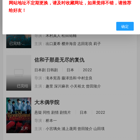
HD
主演：
水上恒司
木户大圣
纲启永
池龟树音
网站地址不定期更换，请及时收藏网址，如果觉得不错，请推荐
给好友！
青春之旅第二季
确定
剧情
爱情
日本
日韩
日韩剧
日本
2024
导演：
木村真人
松田祐輔
已完结·全6集
主演：
出口夏希
樱井海音
志田彩良
莉子
佐和子那是无尽的复仇
日本剧
日韩剧
日本
2022
导演：
滝本宪吾
藤泽浩和
中村圭良
已完结
主演：
趣里
深川麻衣
小关裕太
曾田陵介
大木偶学院
悬疑
同性
剧情
剧情片
日本
2022
导演：
桥本一
正片
主演：
小宫璃央
浦上晟周
曾田陵介
山田瑛